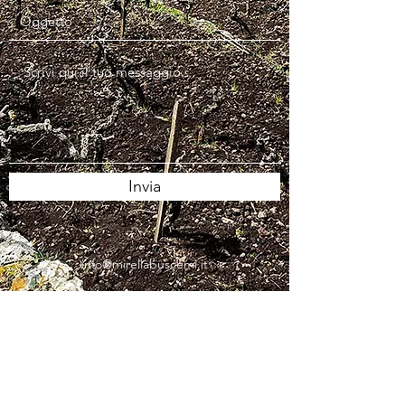
Invia
info@mirellabuscemi.it
BUSCEMI